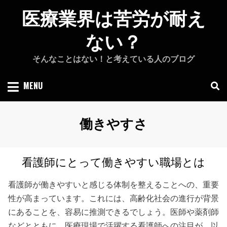
Skip
医療業界は苦労が耐え
to
content
ない？
そんなことはない！と考えている人のブログ
MENU
タグ
:
働きやすさ
看護師にとって働きやすい職場とは
看護師が働きやすいと感じる体制を整えることへの、重要
性が高まっています。これには、高齢化社会の進行が背景
にあることを、容易に推測できるでしょう。医師や薬剤師
などとともに、医療現場で活躍する看護師への注目が、以